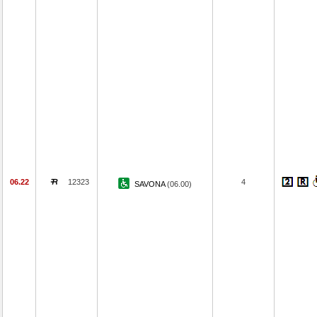
06.22
12323
4
SAVONA
(06.00)