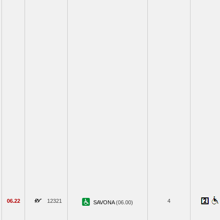
06.22
12321
4
SAVONA
(06.00)