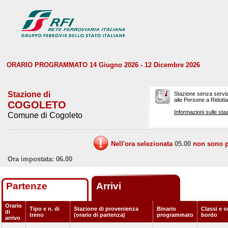
ORARIO PROGRAMMATO 14 Giugno 2026 - 12 Dicembre 2026
Stazione di
Stazione senza serviz
alle Persone a Ridotta 
COGOLETO
Informazioni sulle staz
Comune di Cogoleto
Nell'ora selezionata
05.00
non sono pr
Ora impostata: 06.00
Partenze
Arrivi
Orario
Tipo e n. di
Stazione di provenienza
Binario
Classi e s
di
treno
(orario di partenza)
programmato
bordo
arrivo