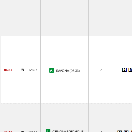
06.51
12327
3
SAVONA
(06.33)
GENOVA BRIGNOLE