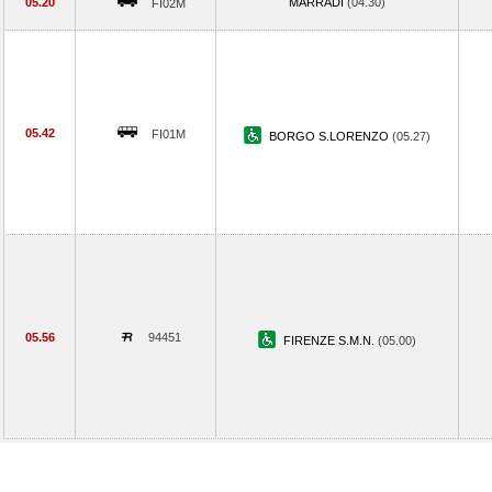
05.20
MARRADI
(04.30)
FI02M
05.42
FI01M
BORGO S.LORENZO
(05.27)
05.56
94451
FIRENZE S.M.N.
(05.00)