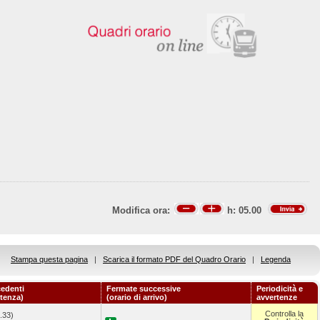
Modifica ora:
h:
05.00
Stampa questa pagina
|
Scarica il formato PDF del Quadro Orario
|
Legenda
edenti
Fermate successive
Periodicità e
rtenza)
(orario di arrivo)
avvertenze
Controlla la
.33)