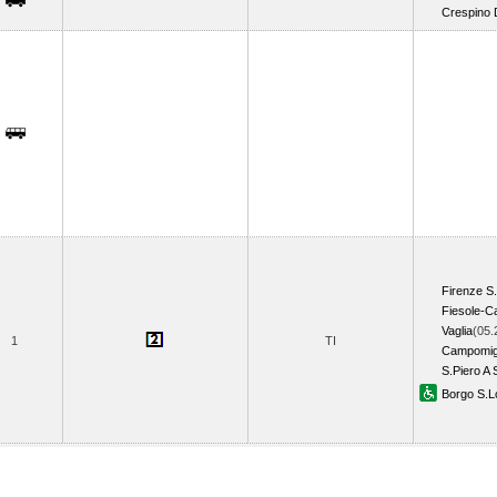
Crespino 
Firenze S
Fiesole-Ca
Vaglia
(05.
1
TI
Campomigl
S.Piero A 
Borgo S.L