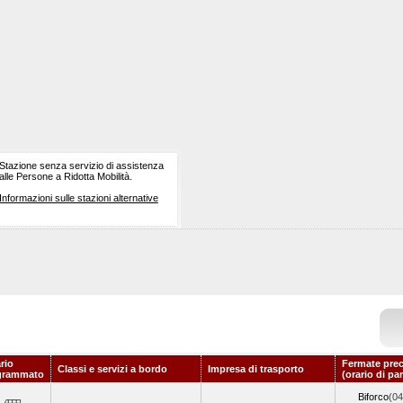
Stazione senza servizio di assistenza
alle Persone a Ridotta Mobilità.
Informazioni sulle stazioni alternative
rio
Fermate prec
Classi e servizi a bordo
Impresa di trasporto
grammato
(orario di pa
Biforco
(04