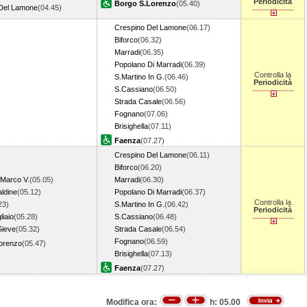
Periodicità
Borgo S.Lorenzo
(05.40)
Del Lamone
(04.45)
Crespino Del Lamone
(06.17)
Biforco
(06.32)
Marradi
(06.35)
Popolano Di Marradi
(06.39)
Controlla la
S.Martino In G.
(06.46)
Periodicità
S.Cassiano
(06.50)
Strada Casale
(06.56)
Fognano
(07.06)
Brisighella
(07.11)
Faenza
(07.27)
Crespino Del Lamone
(06.11)
Biforco
(06.20)
.Marco V.
(05.05)
Marradi
(06.30)
ldine
(05.12)
Popolano Di Marradi
(06.37)
Controlla la
23)
S.Martino In G.
(06.42)
Periodicità
iaio
(05.28)
S.Cassiano
(06.48)
Sieve
(05.32)
Strada Casale
(06.54)
Fognano
(06.59)
orenzo
(05.47)
Brisighella
(07.13)
Faenza
(07.27)
Modifica ora:
h:
05.00