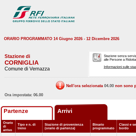
ORARIO PROGRAMMATO 14 Giugno 2026 - 12 Dicembre 2026
Stazione di
Stazione senza serviz
alle Persone a Ridotta 
CORNIGLIA
Informazioni sulle staz
Comune di Vernazza
Nell'ora selezionata
04.00
non sono pr
Ora impostata: 06.00
Partenze
Arrivi
Orario
Tipo e n. di
Stazione di provenienza
Binario
Classi e se
di
treno
(orario di partenza)
programmato
bordo
arrivo