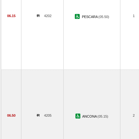
06.15
4202
1
PESCARA
(05.50)
06.50
4205
2
ANCONA
(05.15)