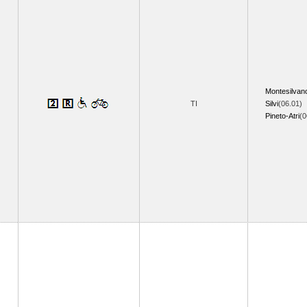
Montesilvan
TI
Silvi
(06.01)
Pineto-Atri
(