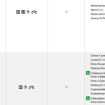
Montesilvan
Silvi
(06.01)
TI
Pineto-Atri
(0
Scerne Di Pi
Osimo-Caste
Loreto
(05.32
Porto Recan
Potenza Pic
Civitanova 
Porto S.Elpid
Porto S.Gior
Pedaso
(06.
TI
Cupramaritt
Grottammar
S.Benedetto 
Porto D'asco