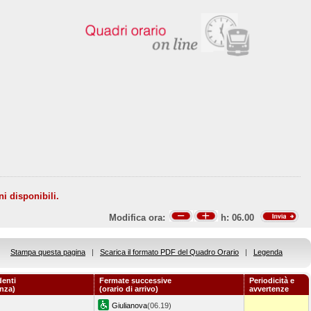
ni disponibili.
Modifica ora:
h:
06.00
Stampa questa pagina
|
Scarica il formato PDF del Quadro Orario
|
Legenda
denti
Fermate successive
Periodicità e
enza)
(orario di arrivo)
avvertenze
Giulianova
(06.19)