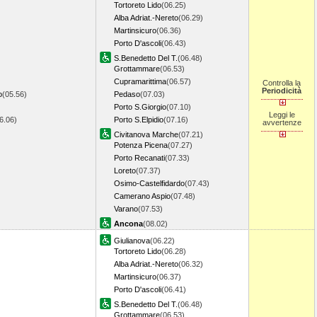
Tortoreto Lido
(06.25)
Alba Adriat.-Nereto
(06.29)
Martinsicuro
(06.36)
Porto D'ascoli
(06.43)
S.Benedetto Del T.
(06.48)
Grottammare
(06.53)
Cupramarittima
(06.57)
Controlla la
Periodicità
o
(05.56)
Pedaso
(07.03)
Porto S.Giorgio
(07.10)
Leggi le
06.06)
Porto S.Elpidio
(07.16)
avvertenze
Civitanova Marche
(07.21)
Potenza Picena
(07.27)
Porto Recanati
(07.33)
Loreto
(07.37)
Osimo-Castelfidardo
(07.43)
Camerano Aspio
(07.48)
Varano
(07.53)
Ancona
(08.02)
Giulianova
(06.22)
Tortoreto Lido
(06.28)
Alba Adriat.-Nereto
(06.32)
Martinsicuro
(06.37)
Porto D'ascoli
(06.41)
S.Benedetto Del T.
(06.48)
Grottammare
(06.53)