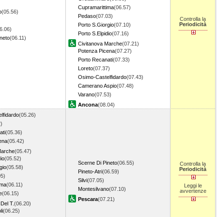
Cupramarittima
(06.57)
o
(05.56)
Pedaso
(07.03)
Controlla la
Periodicità
Porto S.Giorgio
(07.10)
6.06)
Porto S.Elpidio
(07.16)
neto
(06.11)
Civitanova Marche
(07.21)
Potenza Picena
(07.27)
Porto Recanati
(07.33)
Loreto
(07.37)
Osimo-Castelfidardo
(07.43)
Camerano Aspio
(07.48)
Varano
(07.53)
Ancona
(08.04)
lfidardo
(05.26)
)
ati
(05.36)
ena
(05.42)
Marche
(05.47)
io
(05.52)
Scerne Di Pineto
(06.55)
Controlla la
gio
(05.58)
Periodicità
Pineto-Atri
(06.59)
05)
Silvi
(07.05)
ima
(06.11)
Leggi le
Montesilvano
(07.10)
avvertenze
e
(06.15)
Pescara
(07.21)
Del T.
(06.20)
li
(06.25)