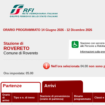
ORARIO PROGRAMMATO 14 Giugno 2026 - 12 Dicembre 2026
Stazione di
Stazione con servizio
alle Persone a Ridotta 
ROVERETO
Informazioni sulla pre
Comune di Rovereto
Nell'ora selezionata
04.00
non sono pr
Ora impostata: 05.00
Partenze
Arrivi
Orario
Stazione di provenienza
Binario
di
Tipo e n. di treno
Classi e
(orario di partenza)
programmato
arrivo