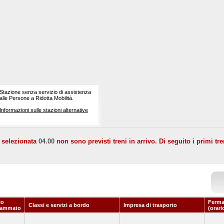
Stazione senza servizio di assistenza
alle Persone a Ridotta Mobilità.
Informazioni sulle stazioni alternative
a selezionata
04.00
non sono previsti treni in arrivo. Di seguito i primi tre
io
Ferma
Classi e servizi a bordo
Impresa di trasporto
rammato
(orari