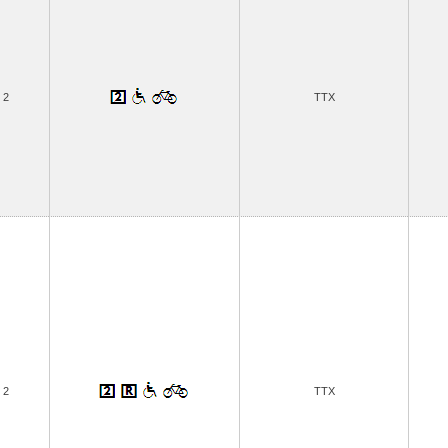
2
TTX
2
TTX