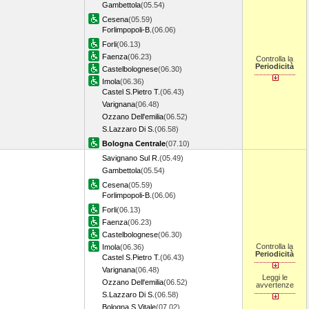
Gambettola
(05.54)
Cesena
(05.59)
Forlimpopoli-B.
(06.06)
Forli
(06.13)
Faenza
(06.23)
Controlla la
Periodicità
Castelbolognese
(06.30)
Imola
(06.36)
Castel S.Pietro T.
(06.43)
Varignana
(06.48)
Ozzano Dell'emilia
(06.52)
S.Lazzaro Di S.
(06.58)
Bologna Centrale
(07.10)
Savignano Sul R.
(05.49)
Gambettola
(05.54)
Cesena
(05.59)
Forlimpopoli-B.
(06.06)
Forli
(06.13)
Faenza
(06.23)
Castelbolognese
(06.30)
Controlla la
Imola
(06.36)
Periodicità
Castel S.Pietro T.
(06.43)
Varignana
(06.48)
Leggi le
Ozzano Dell'emilia
(06.52)
avvertenze
S.Lazzaro Di S.
(06.58)
Bologna S.Vitale
(07.02)