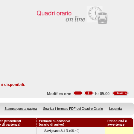
ni disponibili.
Modifica ora:
h:
05.00
Stampa questa pagina
|
Scarica il formato PDF del Quadro Orario
|
Legenda
te precedenti
Fermate successive
Periodicità e
o di partenza)
(orario di arrivo)
avvertenze
Savignano Sul R.
(05.49)