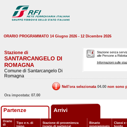
ORARIO PROGRAMMATO 14 Giugno 2026 - 12 Dicembre 2026
Stazione di
Stazione senza serviz
alle Persone a Ridotta 
SANTARCANGELO DI
Informazioni sulle staz
ROMAGNA
Comune di Santarcangelo Di
Romagna
Nell'ora selezionata
04.00
non sono pr
Ora impostata: 07.00
Partenze
Arrivi
Orario
Tipo e n. di
Stazione di provenienza
Binario
Classi e 
di
treno
(orario di partenza)
programmato
bordo