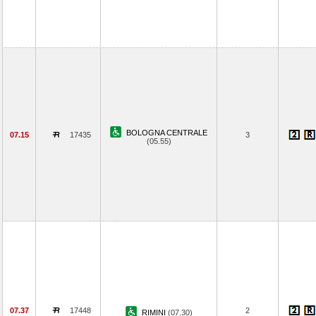
BOLOGNA CENTRALE
07.15
17435
3
(05.55)
07.37
17448
2
RIMINI
(07.30)