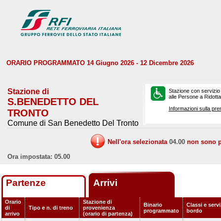
ORARIO PROGRAMMATO 14 Giugno 2026 - 12 Dicembre 2026
Stazione di
Stazione con servizio
alle Persone a Ridotta 
S.BENEDETTO DEL
Informazioni sulla pre
TRONTO
Comune di San Benedetto Del Tronto
Nell'ora selezionata
04.00
non sono pr
Ora impostata: 05.00
Partenze
Arrivi
Orario
Stazione di
Binario
Classi e servi
di
Tipo e n. di treno
provenienza
programmato
bordo
arrivo
(orario di partenza)