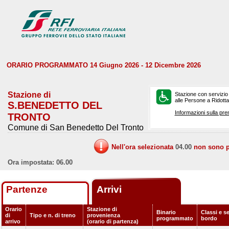
ORARIO PROGRAMMATO 14 Giugno 2026 - 12 Dicembre 2026
Stazione di
Stazione con servizio
alle Persone a Ridotta 
S.BENEDETTO DEL
Informazioni sulla pre
TRONTO
Comune di San Benedetto Del Tronto
Nell'ora selezionata
04.00
non sono pr
Ora impostata: 06.00
Partenze
Arrivi
Orario
Stazione di
Binario
Classi e se
di
Tipo e n. di treno
provenienza
programmato
bordo
arrivo
(orario di partenza)