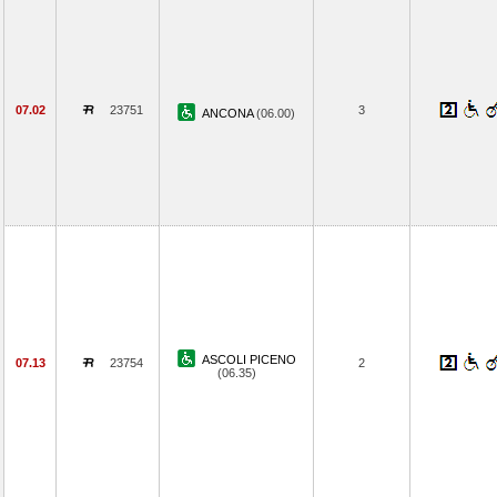
07.02
23751
3
ANCONA
(06.00)
ASCOLI PICENO
07.13
23754
2
(06.35)