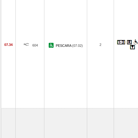
07.34
2
604
PESCARA
(07.02)