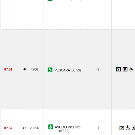
07.51
4206
2
PESCARA
(06.53)
ASCOLI PICENO
07.57
23756
1
(07.12)