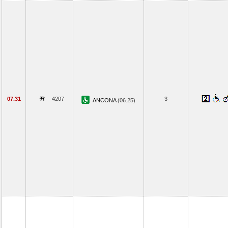
07.31
4207
3
ANCONA
(06.25)