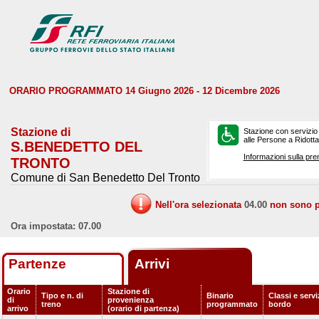
ORARIO PROGRAMMATO 14 Giugno 2026 - 12 Dicembre 2026
Stazione di
Stazione con servizio
alle Persone a Ridotta 
S.BENEDETTO DEL
Informazioni sulla pre
TRONTO
Comune di San Benedetto Del Tronto
Nell'ora selezionata
04.00
non sono pr
Ora impostata: 07.00
Partenze
Arrivi
Orario
Stazione di
Tipo e n. di
Binario
Classi e servi
di
provenienza
treno
programmato
bordo
arrivo
(orario di partenza)