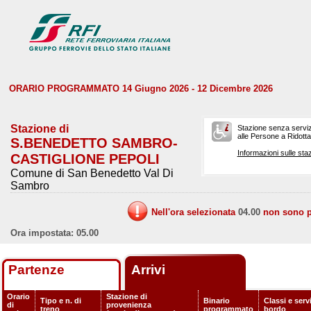
ORARIO PROGRAMMATO 14 Giugno 2026 - 12 Dicembre 2026
Stazione di
Stazione senza serviz
alle Persone a Ridotta 
S.BENEDETTO SAMBRO-
Informazioni sulle staz
CASTIGLIONE PEPOLI
Comune di San Benedetto Val Di
Sambro
Nell'ora selezionata
04.00
non sono pr
Ora impostata: 05.00
Partenze
Arrivi
Orario
Stazione di
Tipo e n. di
Binario
Classi e servi
di
provenienza
treno
programmato
bordo