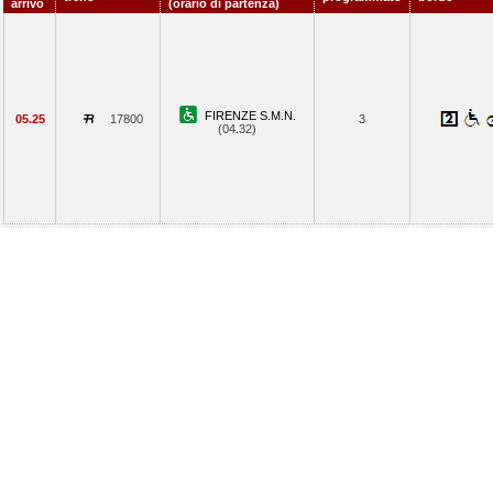
arrivo
(orario di partenza)
FIRENZE S.M.N.
05.25
17800
3
(04.32)