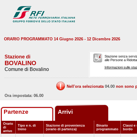
ORARIO PROGRAMMATO 14 Giugno 2026 - 12 Dicembre 2026
Stazione di
Stazione senza serviz
alle Persone a Ridotta 
BOVALINO
Informazioni sulle staz
Comune di Bovalino
Nell'ora selezionata
04.00
non sono pr
Ora impostata: 06.00
Partenze
Arrivi
Orario
Tipo e n. di
Stazione di provenienza
Binario
Classi e 
di
treno
(orario di partenza)
programmato
bordo
arrivo