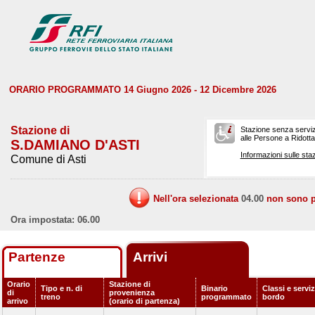
ORARIO PROGRAMMATO 14 Giugno 2026 - 12 Dicembre 2026
Stazione di
Stazione senza serviz
alle Persone a Ridotta 
S.DAMIANO D'ASTI
Informazioni sulle staz
Comune di Asti
Nell'ora selezionata
04.00
non sono pr
Ora impostata: 06.00
Partenze
Arrivi
Orario
Stazione di
Tipo e n. di
Binario
Classi e serviz
di
provenienza
treno
programmato
bordo
arrivo
(orario di partenza)