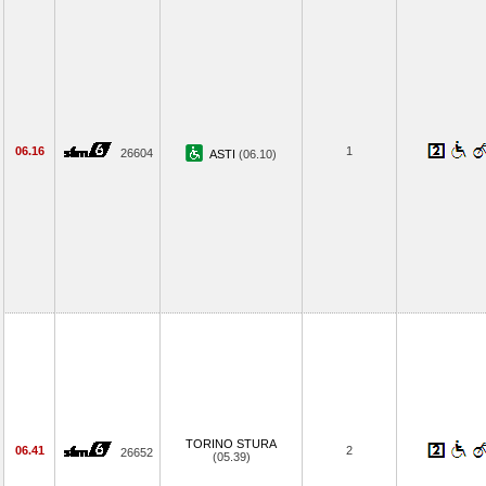
06.16
1
26604
ASTI
(06.10)
TORINO STURA
06.41
2
26652
(05.39)