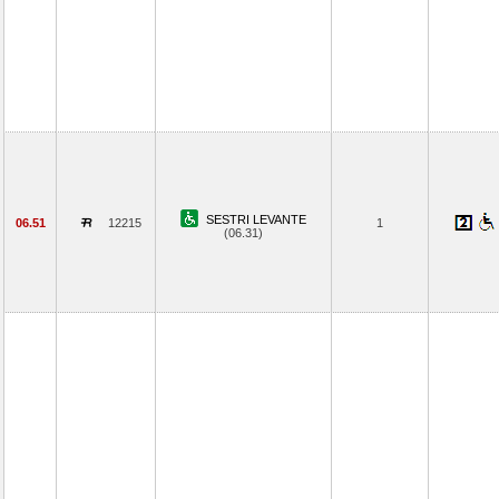
SESTRI LEVANTE
06.51
12215
1
(06.31)