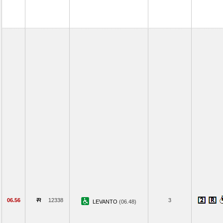
06.56
12338
3
LEVANTO
(06.48)