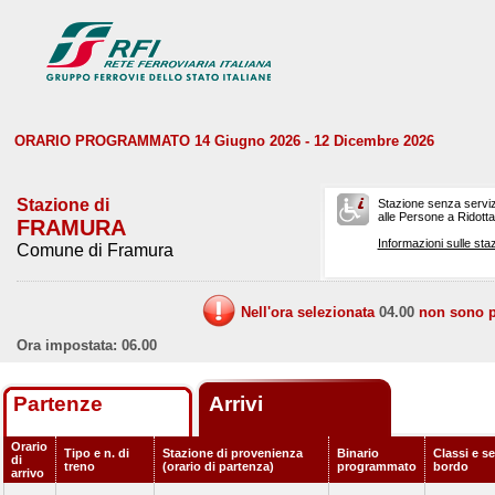
ORARIO PROGRAMMATO 14 Giugno 2026 - 12 Dicembre 2026
Stazione di
Stazione senza serviz
alle Persone a Ridotta 
FRAMURA
Informazioni sulle staz
Comune di Framura
Nell'ora selezionata
04.00
non sono pr
Ora impostata: 06.00
Partenze
Arrivi
Orario
Tipo e n. di
Stazione di provenienza
Binario
Classi e se
di
treno
(orario di partenza)
programmato
bordo
arrivo