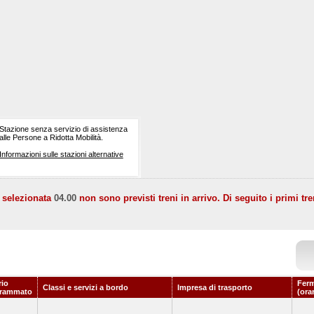
Stazione senza servizio di assistenza
alle Persone a Ridotta Mobilità.
Informazioni sulle stazioni alternative
a selezionata
04.00
non sono previsti treni in arrivo. Di seguito i primi tre
rio
Ferm
Classi e servizi a bordo
Impresa di trasporto
grammato
(ora