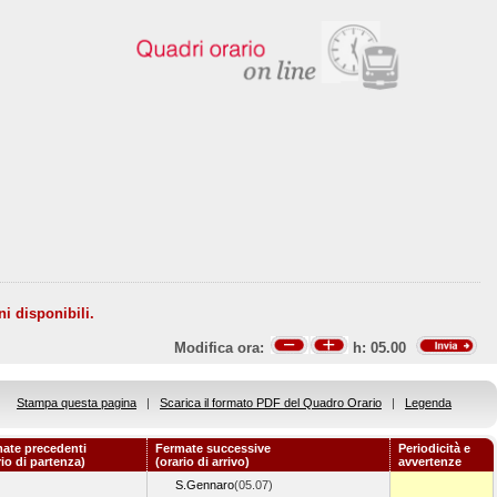
ni disponibili.
Modifica ora:
h:
05.00
Stampa questa pagina
|
Scarica il formato PDF del Quadro Orario
|
Legenda
ate precedenti
Fermate successive
Periodicità e
rio di partenza)
(orario di arrivo)
avvertenze
S.Gennaro
(05.07)