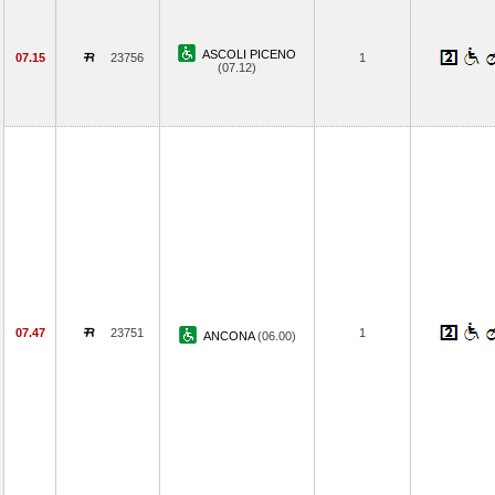
ASCOLI PICENO
07.15
23756
1
(07.12)
07.47
23751
1
ANCONA
(06.00)