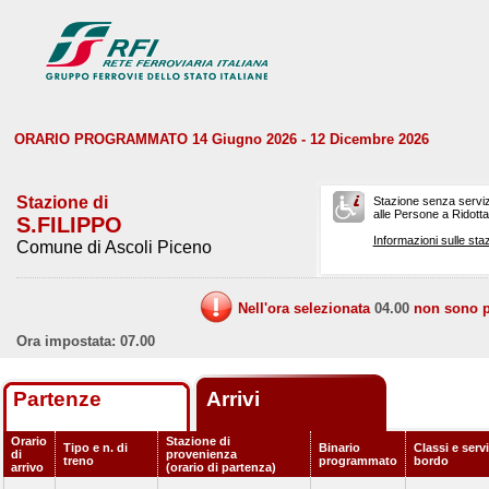
ORARIO PROGRAMMATO 14 Giugno 2026 - 12 Dicembre 2026
Stazione di
Stazione senza serviz
alle Persone a Ridotta 
S.FILIPPO
Informazioni sulle staz
Comune di Ascoli Piceno
Nell'ora selezionata
04.00
non sono pr
Ora impostata: 07.00
Partenze
Arrivi
Orario
Stazione di
Tipo e n. di
Binario
Classi e servi
di
provenienza
treno
programmato
bordo
arrivo
(orario di partenza)