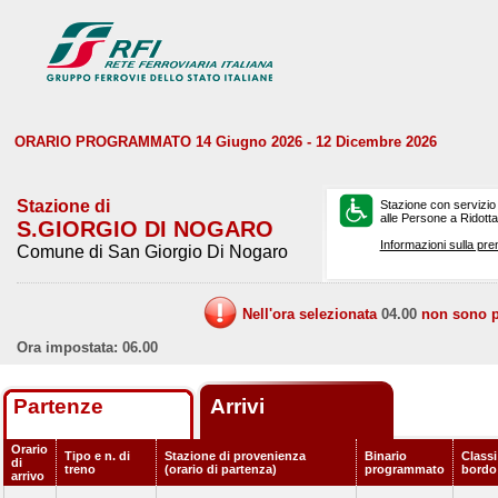
ORARIO PROGRAMMATO 14 Giugno 2026 - 12 Dicembre 2026
Stazione di
Stazione con servizio
alle Persone a Ridotta 
S.GIORGIO DI NOGARO
Informazioni sulla pre
Comune di San Giorgio Di Nogaro
Nell'ora selezionata
04.00
non sono pr
Ora impostata: 06.00
Partenze
Arrivi
Orario
Tipo e n. di
Stazione di provenienza
Binario
Classi
di
treno
(orario di partenza)
programmato
bordo
arrivo