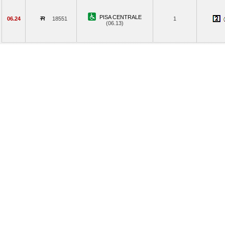
PISA CENTRALE
06.24
18551
1
(06.13)