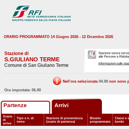
ORARIO PROGRAMMATO 14 Giugno 2026 - 12 Dicembre 2026
Stazione di
Stazione senza serviz
alle Persone a Ridotta 
S.GIULIANO TERME
Informazioni sulle staz
Comune di San Giuliano Terme
Nell'ora selezionata
04.00
non sono pr
Ora impostata: 06.00
Partenze
Arrivi
Orario
Tipo e n. di
Stazione di provenienza
Binario
Classi e s
di
treno
(orario di partenza)
programmato
bordo
arrivo