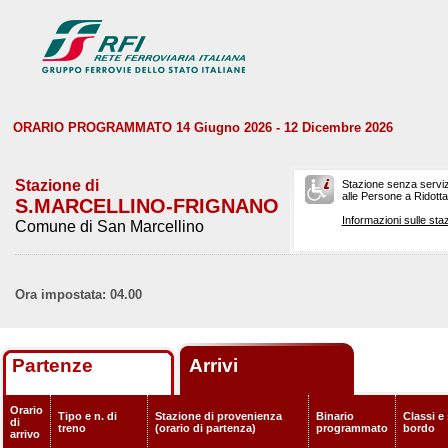
ORARIO PROGRAMMATO 14 Giugno 2026 - 12 Dicembre 2026
Stazione di
Stazione senza serviz
alle Persone a Ridotta 
S.MARCELLINO-FRIGNANO
Informazioni sulle staz
Comune di San Marcellino
Ora impostata: 04.00
Partenze
Arrivi
Orario
Tipo e n. di
Stazione di provenienza
Binario
Classi e 
di
treno
(orario di partenza)
programmato
bordo
arrivo