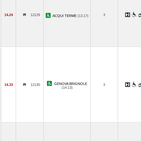
14.24
12129
3
ACQUI TERME
(13.17)
GENOVA BRIGNOLE
14.33
12130
3
(14.13)