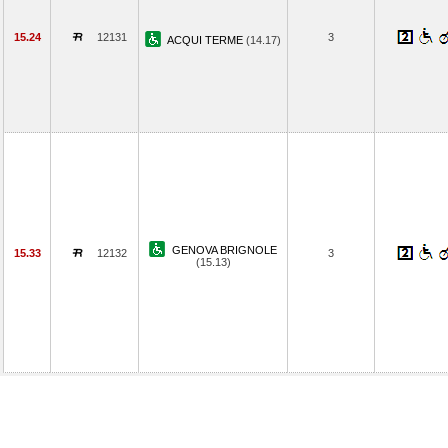
15.24
12131
3
ACQUI TERME
(14.17)
GENOVA BRIGNOLE
15.33
12132
3
(15.13)