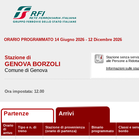
ORARIO PROGRAMMATO 14 Giugno 2026 - 12 Dicembre 2026
Stazione di
Stazione senza serviz
alle Persone a Ridotta 
GENOVA BORZOLI
Informazioni sulle staz
Comune di Genova
Ora impostata: 12.00
Partenze
Arrivi
Orario
Tipo e n. di
Stazione di provenienza
Binario
Classi e serv
di
treno
(orario di partenza)
programmato
bordo
arrivo