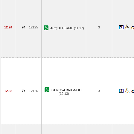
12.24
12125
3
ACQUI TERME
(11.17)
GENOVA BRIGNOLE
12.33
12126
3
(12.13)