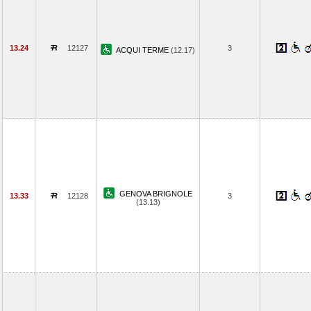
13.24
12127
3
ACQUI TERME
(12.17)
GENOVA BRIGNOLE
13.33
12128
3
(13.13)