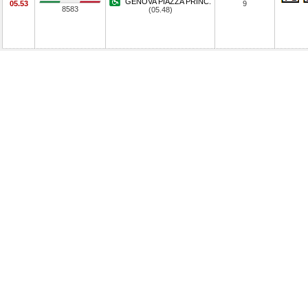
GENOVA PIAZZA PRINC.
05.53
9
8583
(05.48)