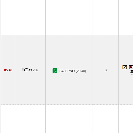
05.48
796
8
SALERNO
(20.40)