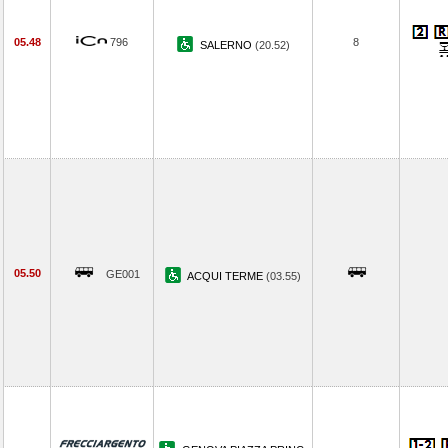
05.48
796
8
SALERNO
(20.52)
05.50
GE001
ACQUI TERME
(03.55)