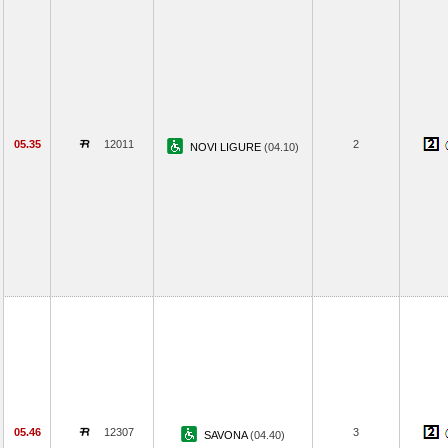
05.35
12011
2
NOVI LIGURE
(04.10)
05.46
12307
3
SAVONA
(04.40)