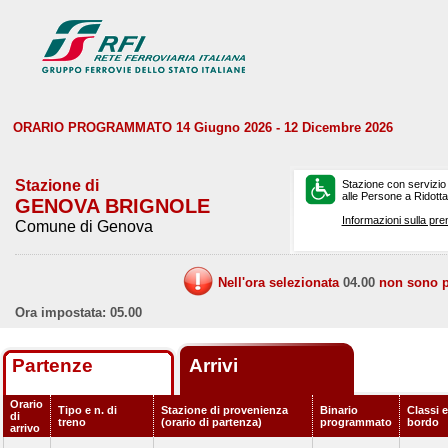
ORARIO PROGRAMMATO 14 Giugno 2026 - 12 Dicembre 2026
Stazione di
Stazione con servizio
alle Persone a Ridotta 
GENOVA BRIGNOLE
Informazioni sulla pre
Comune di Genova
Nell'ora selezionata
04.00
non sono pr
Ora impostata: 05.00
Partenze
Arrivi
Orario
Tipo e n. di
Stazione di provenienza
Binario
Classi e
di
treno
(orario di partenza)
programmato
bordo
arrivo