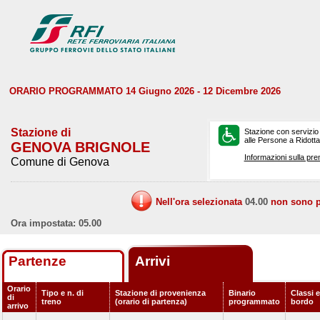
ORARIO PROGRAMMATO 14 Giugno 2026 - 12 Dicembre 2026
Stazione di
Stazione con servizio
alle Persone a Ridotta 
GENOVA BRIGNOLE
Informazioni sulla pre
Comune di Genova
Nell'ora selezionata
04.00
non sono pr
Ora impostata: 05.00
Partenze
Arrivi
Orario
Tipo e n. di
Stazione di provenienza
Binario
Classi e
di
treno
(orario di partenza)
programmato
bordo
arrivo