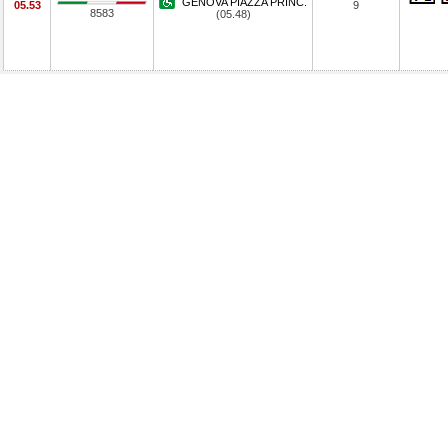
GENOVA PIAZZA PRINC.
05.53
9
8583
(05.48)