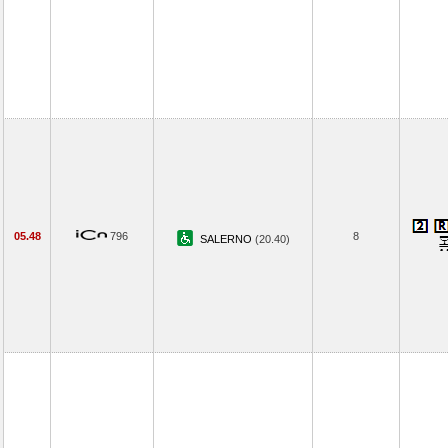
05.48
796
8
SALERNO
(20.40)