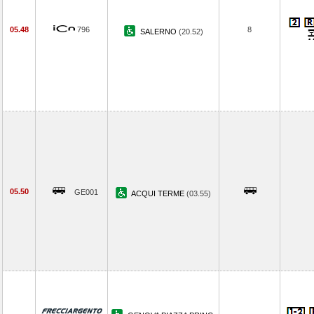
05.48
796
8
SALERNO
(20.52)
05.50
GE001
ACQUI TERME
(03.55)