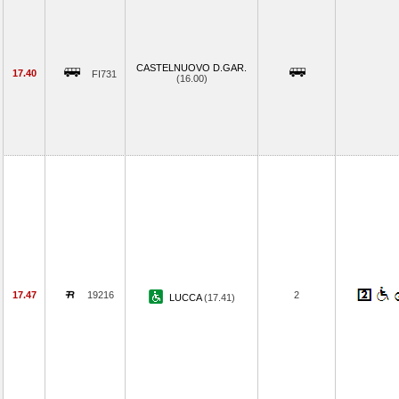
CASTELNUOVO D.GAR.
17.40
FI731
(16.00)
17.47
19216
2
LUCCA
(17.41)