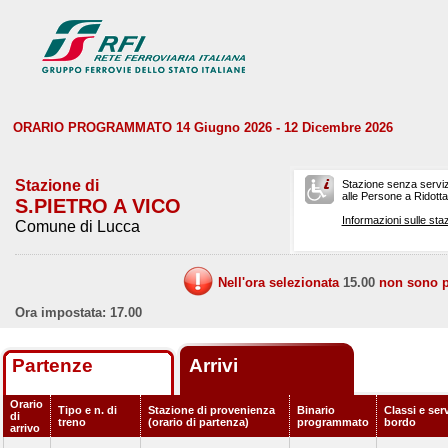
ORARIO PROGRAMMATO 14 Giugno 2026 - 12 Dicembre 2026
Stazione di
Stazione senza serviz
alle Persone a Ridotta 
S.PIETRO A VICO
Informazioni sulle staz
Comune di Lucca
Nell'ora selezionata
15.00
non sono pr
Ora impostata: 17.00
Partenze
Arrivi
Orario
Tipo e n. di
Stazione di provenienza
Binario
Classi e serv
di
treno
(orario di partenza)
programmato
bordo
arrivo