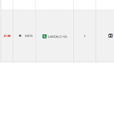
17.48
83576
2
LUCCA
(17.42)