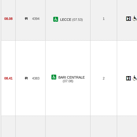
08.08
4394
1
LECCE
(07.53)
BARI CENTRALE
08.41
4383
2
(07.08)