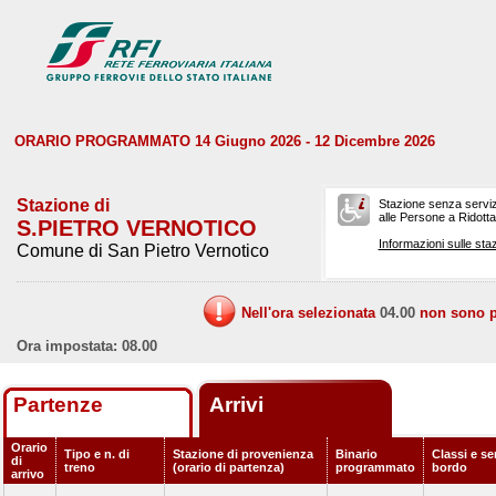
ORARIO PROGRAMMATO 14 Giugno 2026 - 12 Dicembre 2026
Stazione di
Stazione senza serviz
alle Persone a Ridotta 
S.PIETRO VERNOTICO
Informazioni sulle staz
Comune di San Pietro Vernotico
Nell'ora selezionata
04.00
non sono pr
Ora impostata: 08.00
Partenze
Arrivi
Orario
Tipo e n. di
Stazione di provenienza
Binario
Classi e ser
di
treno
(orario di partenza)
programmato
bordo
arrivo