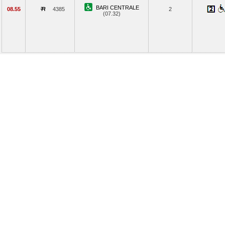
BARI CENTRALE
08.55
4385
2
(07.32)