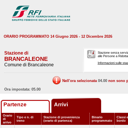
ORARIO PROGRAMMATO 14 Giugno 2026 - 12 Dicembre 2026
Stazione di
Stazione senza serviz
alle Persone a Ridotta 
BRANCALEONE
Informazioni sulle staz
Comune di Brancaleone
Nell'ora selezionata
04.00
non sono pr
Ora impostata: 05.00
Partenze
Arrivi
Orario
Tipo e n. di
Stazione di provenienza
Binario
Classi e
di
treno
(orario di partenza)
programmato
bordo
arrivo