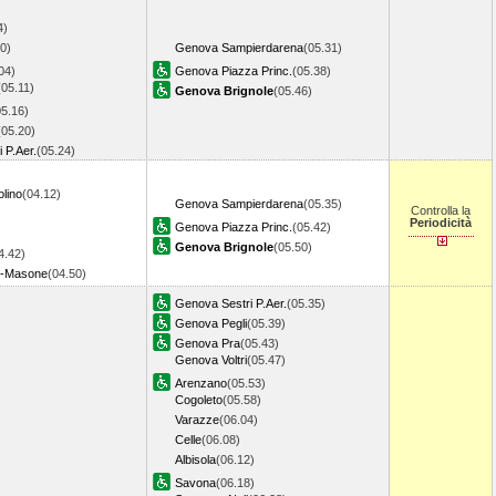
4)
0)
Genova Sampierdarena
(05.31)
04)
Genova Piazza Princ.
(05.38)
(05.11)
Genova Brignole
(05.46)
05.16)
(05.20)
 P.Aer.
(05.24)
lino
(04.12)
Genova Sampierdarena
(05.35)
Controlla la
Periodicità
Genova Piazza Princ.
(05.42)
Genova Brignole
(05.50)
4.42)
e-Masone
(04.50)
Genova Sestri P.Aer.
(05.35)
Genova Pegli
(05.39)
Genova Pra
(05.43)
Genova Voltri
(05.47)
Arenzano
(05.53)
Cogoleto
(05.58)
Varazze
(06.04)
Celle
(06.08)
Albisola
(06.12)
Savona
(06.18)