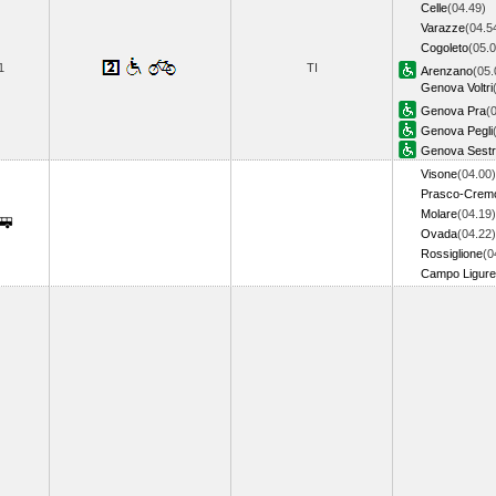
Celle
(04.49)
Varazze
(04.5
Cogoleto
(05.0
1
TI
Arenzano
(05.
Genova Voltri
Genova Pra
(
Genova Pegli
Genova Sestri
Visone
(04.00)
Prasco-Cremo
Molare
(04.19)
Ovada
(04.22)
Rossiglione
(0
Campo Ligur