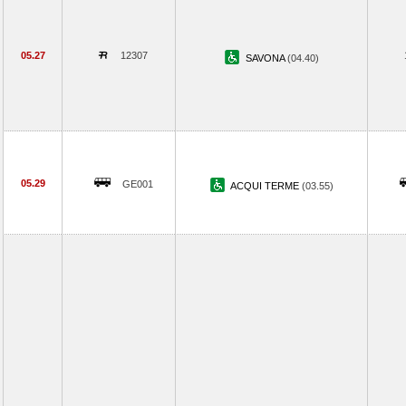
05.27
12307
SAVONA
(04.40)
05.29
GE001
ACQUI TERME
(03.55)