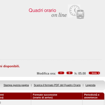
ni disponibili.
Modifica ora:
h:
05.00
Stampa questa pagina
|
Scarica il formato PDF del Quadro Orario
|
Legenda
nti
Fermate successive
Periodicità e
za)
(orario di arrivo)
avvertenze
)