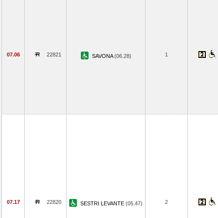
07.06
22821
1
SAVONA
(06.28)
07.17
22820
2
SESTRI LEVANTE
(05.47)