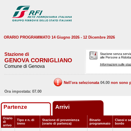
ORARIO PROGRAMMATO 14 Giugno 2026 - 12 Dicembre 2026
Stazione di
Stazione senza serviz
alle Persone a Ridotta 
GENOVA CORNIGLIANO
Informazioni sulle staz
Comune di Genova
Nell'ora selezionata
04.00
non sono pr
Ora impostata: 07.00
Partenze
Arrivi
Orario
Tipo e n. di
Stazione di provenienza
Binario
Classi e se
di
treno
(orario di partenza)
programmato
bordo
arrivo