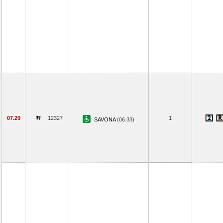
07.20
12327
1
SAVONA
(06.33)