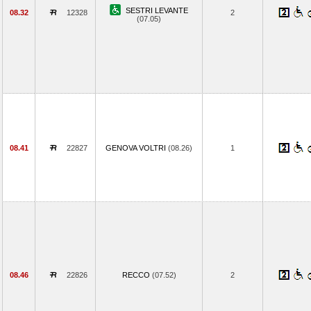
SESTRI LEVANTE
08.32
12328
2
(07.05)
08.41
22827
GENOVA VOLTRI
(08.26)
1
08.46
22826
RECCO
(07.52)
2