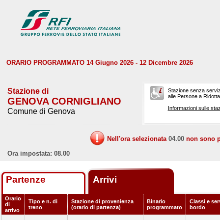
ORARIO PROGRAMMATO 14 Giugno 2026 - 12 Dicembre 2026
Stazione di
Stazione senza serviz
alle Persone a Ridotta 
GENOVA CORNIGLIANO
Informazioni sulle staz
Comune di Genova
Nell'ora selezionata
04.00
non sono pr
Ora impostata: 08.00
Partenze
Arrivi
Orario
Tipo e n. di
Stazione di provenienza
Binario
Classi e ser
di
treno
(orario di partenza)
programmato
bordo
arrivo