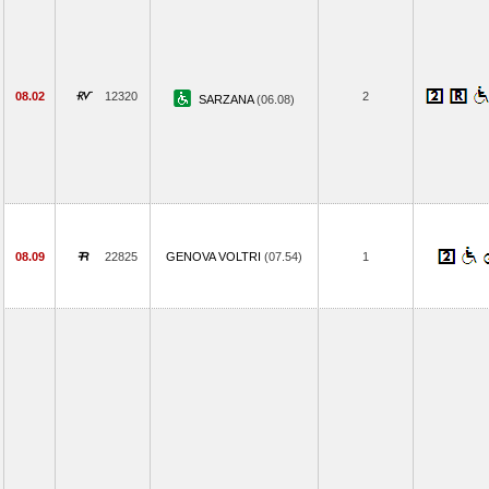
08.02
12320
2
SARZANA
(06.08)
08.09
22825
GENOVA VOLTRI
(07.54)
1