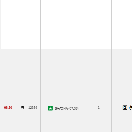
08.20
12339
1
SAVONA
(07.35)