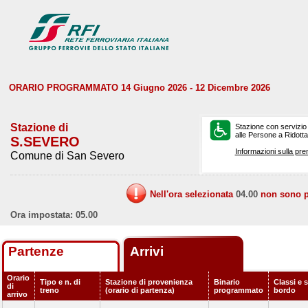
ORARIO PROGRAMMATO 14 Giugno 2026 - 12 Dicembre 2026
Stazione di
Stazione con servizio
alle Persone a Ridotta 
S.SEVERO
Informazioni sulla pre
Comune di San Severo
Nell'ora selezionata
04.00
non sono pr
Ora impostata: 05.00
Partenze
Arrivi
Orario
Tipo e n. di
Stazione di provenienza
Binario
Classi e s
di
treno
(orario di partenza)
programmato
bordo
arrivo