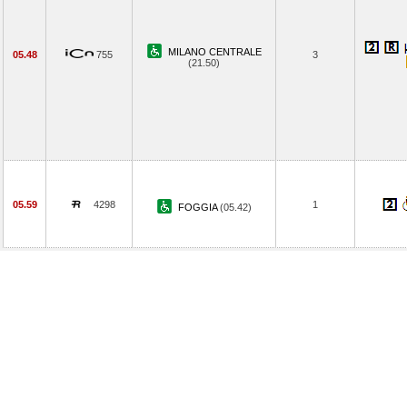
MILANO CENTRALE
05.48
755
3
(21.50)
05.59
4298
1
FOGGIA
(05.42)