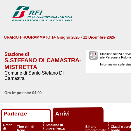
ORARIO PROGRAMMATO 14 Giugno 2026 - 12 Dicembre 2026
Stazione di
Stazione senza serviz
alle Persone a Ridotta 
S.STEFANO DI CAMASTRA-
Informazioni sulle staz
MISTRETTA
Comune di Santo Stefano Di
Camastra
Ora impostata: 04.00
Partenze
Arrivi
Orario
Stazione di
Tipo e n. di
Binario
Classi e servi
di
provenienza
treno
programmato
bordo