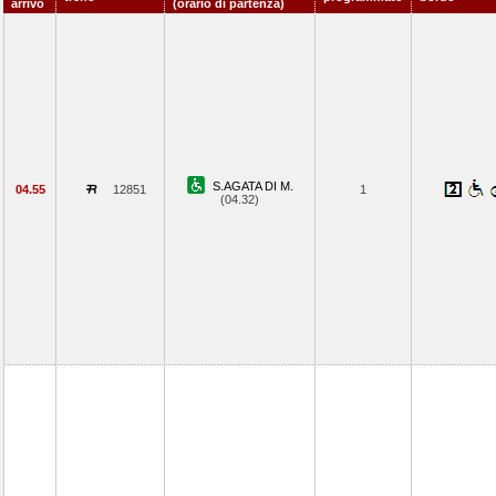
arrivo
(orario di partenza)
S.AGATA DI M.
04.55
12851
1
(04.32)