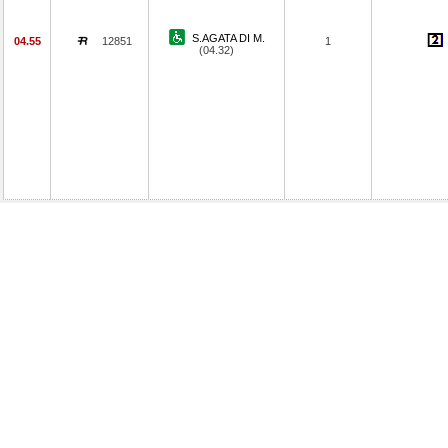
S.AGATA DI M.
04.55
12851
1
(04.32)