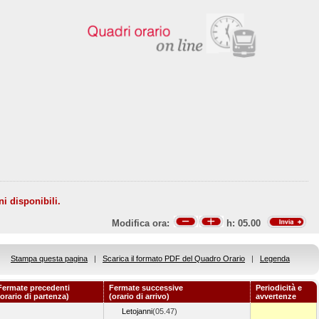
ni disponibili.
Modifica ora:
h:
05.00
Stampa questa pagina
|
Scarica il formato PDF del Quadro Orario
|
Legenda
Fermate precedenti
Fermate successive
Periodicità e
(orario di partenza)
(orario di arrivo)
avvertenze
Letojanni
(05.47)