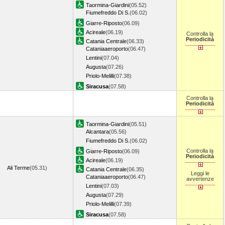
Taormina-Giardini
(05.52)
Fiumefreddo Di S.
(06.02)
Giarre-Riposto
(06.09)
Acireale
(06.19)
Controlla la
Periodicità
Catania Centrale
(06.33)
Cataniaaeroporto
(06.47)
Lentini
(07.04)
Augusta
(07.26)
Priolo-Melilli
(07.38)
Siracusa
(07.58)
Controlla la
Periodicità
Taormina-Giardini
(05.51)
Alcantara
(05.56)
Fiumefreddo Di S.
(06.02)
Controlla la
Giarre-Riposto
(06.09)
Periodicità
Acireale
(06.19)
Ali Terme
(05.31)
Catania Centrale
(06.35)
Leggi le
Cataniaaeroporto
(06.47)
avvertenze
Lentini
(07.03)
Augusta
(07.29)
Priolo-Melilli
(07.39)
Siracusa
(07.58)