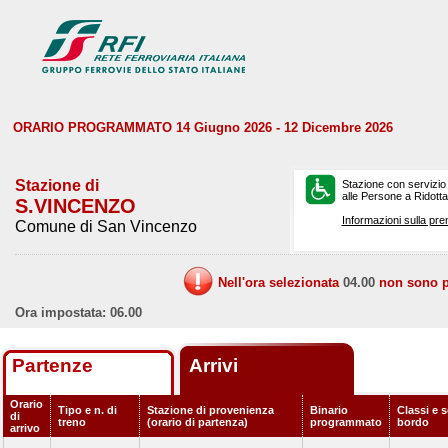
ORARIO PROGRAMMATO 14 Giugno 2026 - 12 Dicembre 2026
Stazione di
Stazione con servizio
alle Persone a Ridotta 
S.VINCENZO
Informazioni sulla pre
Comune di San Vincenzo
Nell'ora selezionata
04.00
non sono pr
Ora impostata: 06.00
Partenze
Arrivi
Orario
Tipo e n. di
Stazione di provenienza
Binario
Classi e s
di
treno
(orario di partenza)
programmato
bordo
arrivo