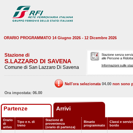
ORARIO PROGRAMMATO 14 Giugno 2026 - 12 Dicembre 2026
Stazione di
Stazione senza serviz
alle Persone a Ridotta 
S.LAZZARO DI SAVENA
Informazioni sulle staz
Comune di San Lazzaro Di Savena
Nell'ora selezionata
04.00
non sono pr
Ora impostata: 06.00
Partenze
Arrivi
Orario
Stazione di
Tipo e n. di
Binario
Classi e servizi
di
provenienza
treno
programmato
bordo
arrivo
(orario di partenza)