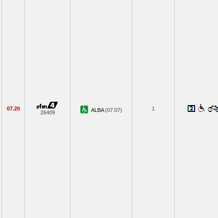
07.20
1
ALBA
(07.07)
26409