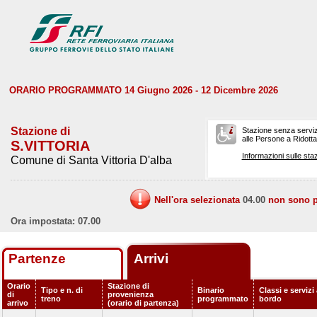
ORARIO PROGRAMMATO 14 Giugno 2026 - 12 Dicembre 2026
Stazione di
Stazione senza serviz
alle Persone a Ridotta 
S.VITTORIA
Informazioni sulle staz
Comune di Santa Vittoria D'alba
Nell'ora selezionata
04.00
non sono pr
Ora impostata: 07.00
Partenze
Arrivi
Orario
Stazione di
Tipo e n. di
Binario
Classi e servizi
di
provenienza
treno
programmato
bordo
arrivo
(orario di partenza)