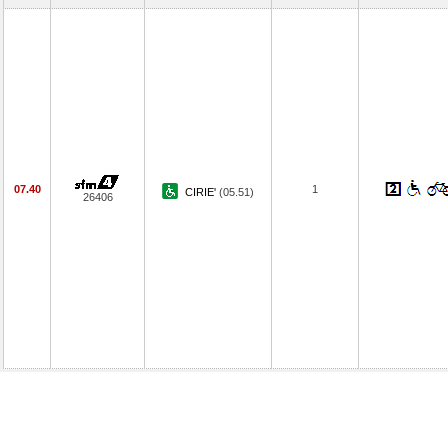
07.40
1
CIRIE'
(05.51)
26406