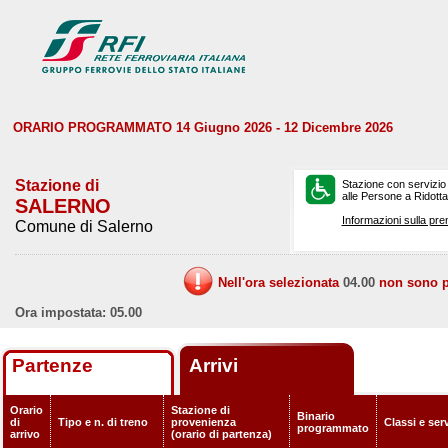
ORARIO PROGRAMMATO 14 Giugno 2026 - 12 Dicembre 2026
Stazione di
Stazione con servizio
alle Persone a Ridotta 
SALERNO
Informazioni sulla pre
Comune di Salerno
Nell'ora selezionata
04.00
non sono pr
Ora impostata: 05.00
Partenze
Arrivi
Orario
Stazione di
Binario
di
Tipo e n. di treno
provenienza
Classi e ser
programmato
arrivo
(orario di partenza)