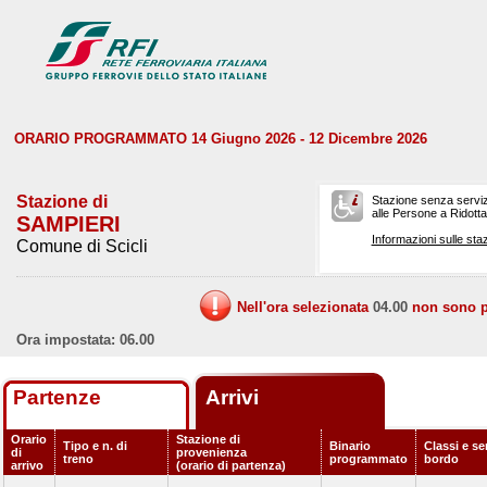
ORARIO PROGRAMMATO 14 Giugno 2026 - 12 Dicembre 2026
Stazione di
Stazione senza serviz
alle Persone a Ridotta 
SAMPIERI
Informazioni sulle staz
Comune di Scicli
Nell'ora selezionata
04.00
non sono pr
Ora impostata: 06.00
Partenze
Arrivi
Orario
Stazione di
Tipo e n. di
Binario
Classi e ser
di
provenienza
treno
programmato
bordo
arrivo
(orario di partenza)