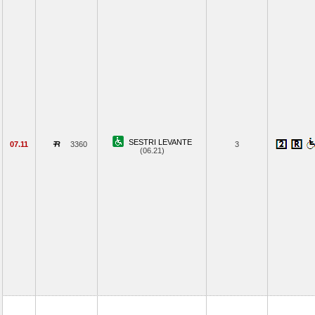
SESTRI LEVANTE
07.11
3360
3
(06.21)