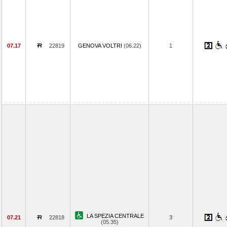
07.17
22819
GENOVA VOLTRI
(06.22)
1
LA SPEZIA CENTRALE
07.21
22818
3
(05.35)