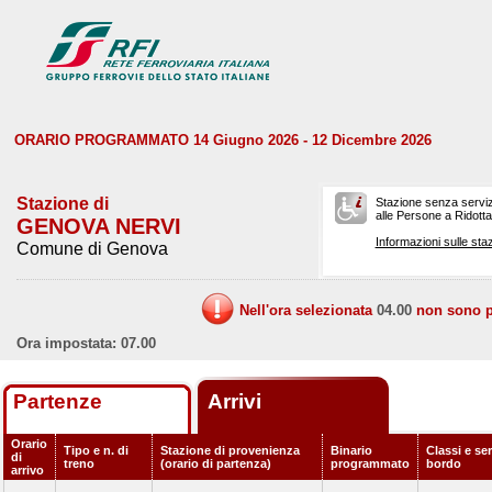
ORARIO PROGRAMMATO 14 Giugno 2026 - 12 Dicembre 2026
Stazione di
Stazione senza serviz
alle Persone a Ridotta 
GENOVA NERVI
Informazioni sulle staz
Comune di Genova
Nell'ora selezionata
04.00
non sono pr
Ora impostata: 07.00
Partenze
Arrivi
Orario
Tipo e n. di
Stazione di provenienza
Binario
Classi e ser
di
treno
(orario di partenza)
programmato
bordo
arrivo