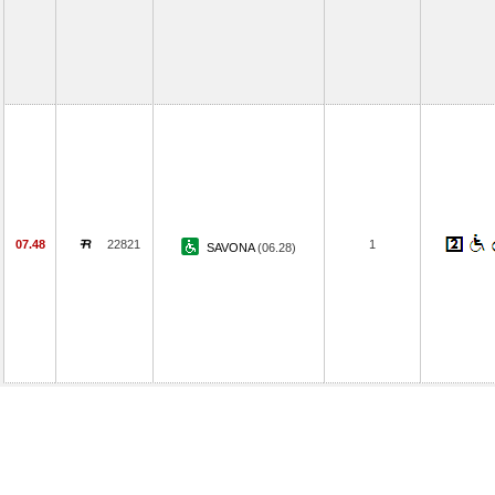
07.48
22821
1
SAVONA
(06.28)