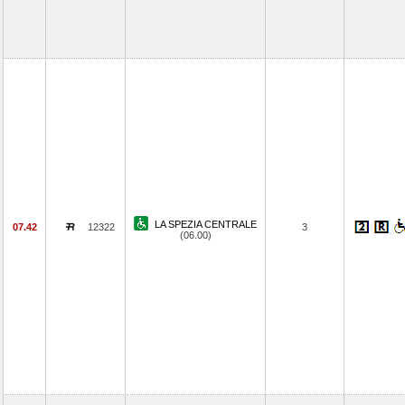
LA SPEZIA CENTRALE
07.42
12322
3
(06.00)