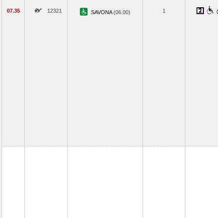
07.35
12321
1
SAVONA
(06.00)