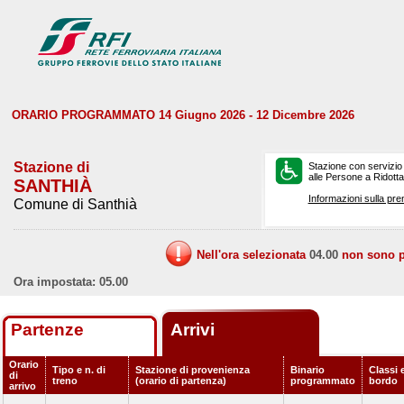
ORARIO PROGRAMMATO 14 Giugno 2026 - 12 Dicembre 2026
Stazione di
Stazione con servizio
alle Persone a Ridotta 
SANTHIÀ
Informazioni sulla pre
Comune di Santhià
Nell'ora selezionata
04.00
non sono pr
Ora impostata: 05.00
Partenze
Arrivi
Orario
Tipo e n. di
Stazione di provenienza
Binario
Classi e
di
treno
(orario di partenza)
programmato
bordo
arrivo