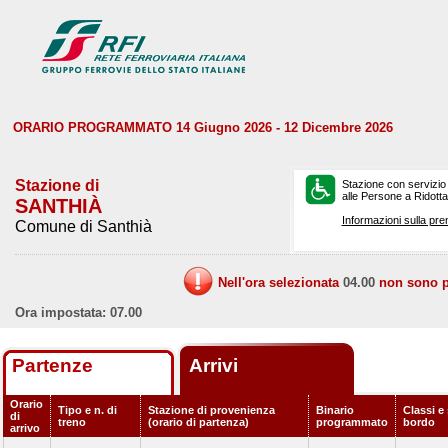
ORARIO PROGRAMMATO 14 Giugno 2026 - 12 Dicembre 2026
Stazione di
Stazione con servizio
alle Persone a Ridotta 
SANTHIÀ
Informazioni sulla pre
Comune di Santhià
Nell'ora selezionata
04.00
non sono pr
Ora impostata: 07.00
Partenze
Arrivi
Orario
Tipo e n. di
Stazione di provenienza
Binario
Classi e 
di
treno
(orario di partenza)
programmato
bordo
arrivo