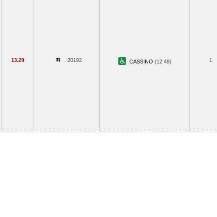
13.29
20192
1
CASSINO
(12.48)