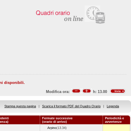
ni disponibili.
Modifica ora:
h:
13.00
Stampa questa pagina
|
Scarica il formato PDF del Quadro Orario
|
Legenda
edenti
Fermate successive
Periodicità e
tenza)
(orario di arrivo)
avvertenze
Arpino
(13.34)