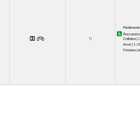
Piedimonte
Roccasec
TI
Colfelice
(1
Arce
(13.18
Fontana Liri