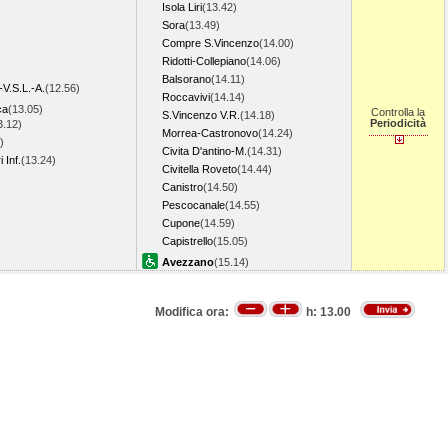
Isola Liri
(13.42)
Sora
(13.49)
Compre S.Vincenzo
(14.00)
Ridotti-Collepiano
(14.06)
Balsorano
(14.11)
-V.S.L.-A.
(12.56)
Roccavivi
(14.14)
ca
(13.05)
Controlla la
S.Vincenzo V.R.
(14.18)
Periodicità
3.12)
Morrea-Castronovo
(14.24)
)
Civita D'antino-M.
(14.31)
 Inf.
(13.24)
Civitella Roveto
(14.44)
Canistro
(14.50)
Pescocanale
(14.55)
Cupone
(14.59)
Capistrello
(15.05)
Avezzano
(15.14)
Modifica ora:
h:
13.00