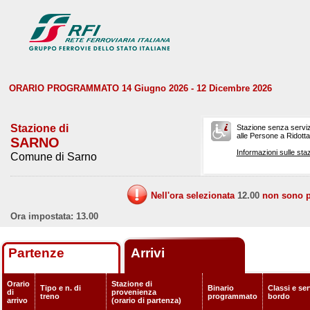
ORARIO PROGRAMMATO 14 Giugno 2026 - 12 Dicembre 2026
Stazione di
Stazione senza serviz
alle Persone a Ridotta 
SARNO
Informazioni sulle staz
Comune di Sarno
Nell'ora selezionata
12.00
non sono pr
Ora impostata: 13.00
Partenze
Arrivi
Orario
Stazione di
Tipo e n. di
Binario
Classi e ser
di
provenienza
treno
programmato
bordo
arrivo
(orario di partenza)