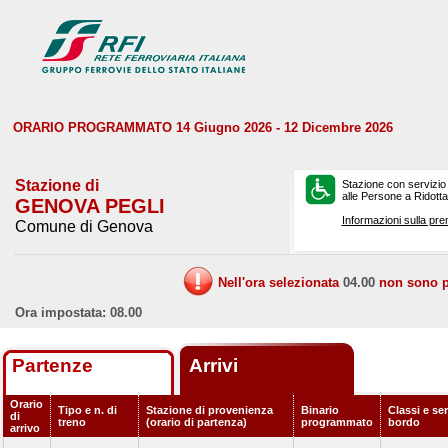
ORARIO PROGRAMMATO 14 Giugno 2026 - 12 Dicembre 2026
Stazione di
Stazione con servizio
alle Persone a Ridotta 
GENOVA PEGLI
Informazioni sulla pre
Comune di Genova
Nell'ora selezionata
04.00
non sono pr
Ora impostata: 08.00
Partenze
Arrivi
Orario
Tipo e n. di
Stazione di provenienza
Binario
Classi e ser
di
treno
(orario di partenza)
programmato
bordo
arrivo