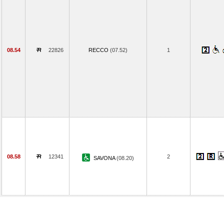
08.54
22826
RECCO
(07.52)
1
08.58
12341
2
SAVONA
(08.20)