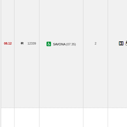
08.12
12339
2
SAVONA
(07.35)