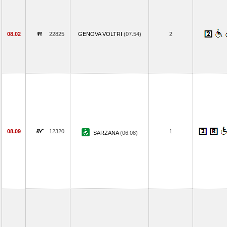
08.02
22825
GENOVA VOLTRI
(07.54)
2
08.09
12320
1
SARZANA
(06.08)