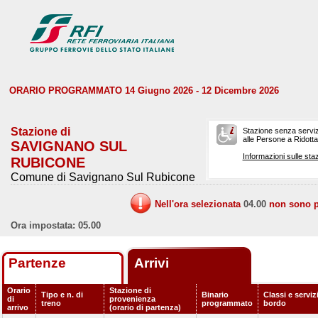
ORARIO PROGRAMMATO 14 Giugno 2026 - 12 Dicembre 2026
Stazione di
Stazione senza serviz
alle Persone a Ridotta 
SAVIGNANO SUL
Informazioni sulle staz
RUBICONE
Comune di Savignano Sul Rubicone
Nell'ora selezionata
04.00
non sono pr
Ora impostata: 05.00
Partenze
Arrivi
Orario
Stazione di
Tipo e n. di
Binario
Classi e serviz
di
provenienza
treno
programmato
bordo
arrivo
(orario di partenza)