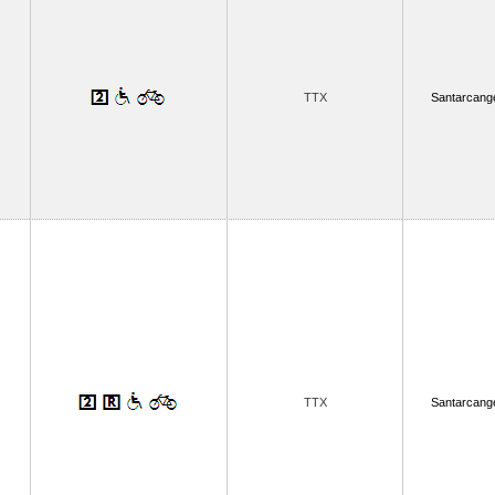
TTX
Santarcange
TTX
Santarcange