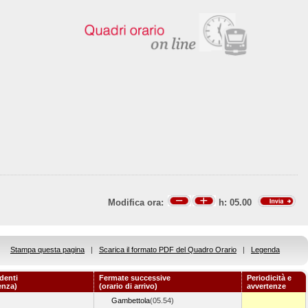
Modifica ora:
h:
05.00
Stampa questa pagina
|
Scarica il formato PDF del Quadro Orario
|
Legenda
denti
Fermate successive
Periodicità e
enza)
(orario di arrivo)
avvertenze
Gambettola
(05.54)