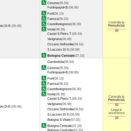
Cesena
(05.59)
Forlimpopoli-B.
(06.06)
Forli
(06.13)
Faenza
(06.23)
Controlla la
Castelbolognese
(06.30)
Periodicità
lo Di R.
(05.45)
Imola
(06.36)
Castel S.Pietro T.
(06.43)
Varignana
(06.48)
Ozzano Dell'emilia
(06.52)
S.Lazzaro Di S.
(06.58)
Bologna Centrale
(07.10)
Gambettola
(05.54)
Cesena
(05.59)
Forlimpopoli-B.
(06.06)
Forli
(06.13)
Faenza
(06.23)
Castelbolognese
(06.30)
Imola
(06.36)
Controlla la
Castel S.Pietro T.
(06.43)
Periodicità
Varignana
(06.48)
lo Di R.
(05.45)
Ozzano Dell'emilia
(06.52)
Leggi le
avvertenze
S.Lazzaro Di S.
(06.58)
Bologna S.Vitale
(07.02)
Bologna Centrale
(07.10)
Bologna Corticella
(07.33)