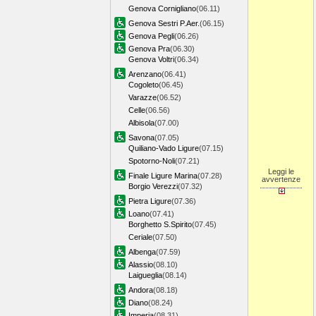
Genova Cornigliano
(06.11)
Genova Sestri P.Aer.
(06.15)
Genova Pegli
(06.26)
Genova Pra
(06.30)
Genova Voltri
(06.34)
Arenzano
(06.41)
Cogoleto
(06.45)
Varazze
(06.52)
Celle
(06.56)
Albisola
(07.00)
Savona
(07.05)
Quiliano-Vado Ligure
(07.15)
Spotorno-Noli
(07.21)
Leggi le
Finale Ligure Marina
(07.28)
avvertenze
Borgio Verezzi
(07.32)
Pietra Ligure
(07.36)
Loano
(07.41)
Borghetto S.Spirito
(07.45)
Ceriale
(07.50)
Albenga
(07.59)
Alassio
(08.10)
Laigueglia
(08.14)
Andora
(08.18)
Diano
(08.24)
Imperia
(08.31)