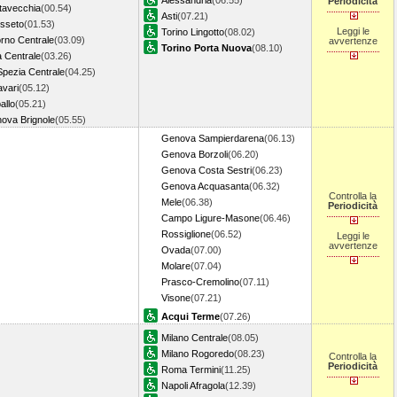
Alessandria
(06.55)
Periodicità
itavecchia
(00.54)
Asti
(07.21)
sseto
(01.53)
Leggi le
Torino Lingotto
(08.02)
orno Centrale
(03.09)
avvertenze
Torino Porta Nuova
(08.10)
a Centrale
(03.26)
Spezia Centrale
(04.25)
avari
(05.12)
allo
(05.21)
ova Brignole
(05.55)
Genova Sampierdarena
(06.13)
Genova Borzoli
(06.20)
Genova Costa Sestri
(06.23)
Genova Acquasanta
(06.32)
Controlla la
Mele
(06.38)
Periodicità
Campo Ligure-Masone
(06.46)
Rossiglione
(06.52)
Leggi le
avvertenze
Ovada
(07.00)
Molare
(07.04)
Prasco-Cremolino
(07.11)
Visone
(07.21)
Acqui Terme
(07.26)
Milano Centrale
(08.05)
Milano Rogoredo
(08.23)
Controlla la
Periodicità
Roma Termini
(11.25)
Napoli Afragola
(12.39)