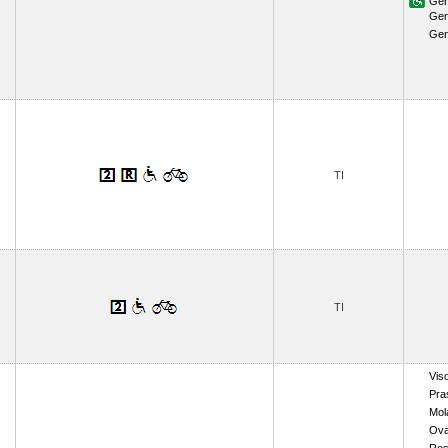
Gen
Gen
Gen
TI
TI
Vis
Pra
Mol
Ov