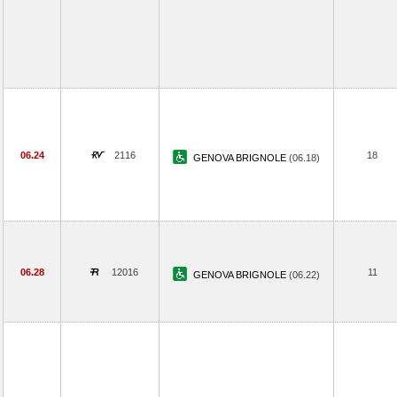
06.24
2116
18
GENOVA BRIGNOLE
(06.18)
06.28
12016
11
GENOVA BRIGNOLE
(06.22)