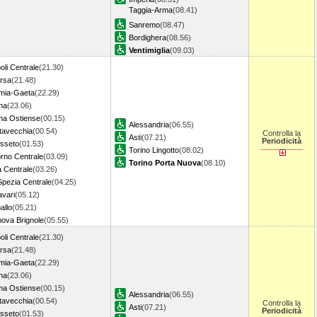
Taggia-Arma
(08.41)
Sanremo
(08.47)
Bordighera
(08.56)
Ventimiglia
(09.03)
oli Centrale
(21.30)
rsa
(21.48)
mia-Gaeta
(22.29)
ina
(23.06)
a Ostiense
(00.15)
Alessandria
(06.55)
itavecchia
(00.54)
Controlla la
Asti
(07.21)
Periodicità
sseto
(01.53)
Torino Lingotto
(08.02)
orno Centrale
(03.09)
Torino Porta Nuova
(08.10)
a Centrale
(03.26)
Spezia Centrale
(04.25)
avari
(05.12)
allo
(05.21)
ova Brignole
(05.55)
oli Centrale
(21.30)
rsa
(21.48)
mia-Gaeta
(22.29)
ina
(23.06)
a Ostiense
(00.15)
Alessandria
(06.55)
itavecchia
(00.54)
Controlla la
Asti
(07.21)
Periodicità
sseto
(01.53)