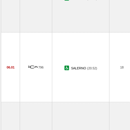
06.01
796
18
SALERNO
(20.52)