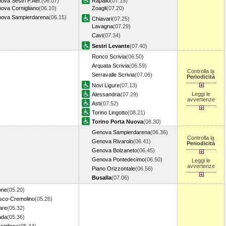
ova Sestri P.Aer.
(06.07)
Rapallo
(07.15)
ova Cornigliano
(06.10)
Zoagli
(07.20)
ova Sampierdarena
(06.15)
Chiavari
(07.25)
Lavagna
(07.29)
Cavi
(07.34)
Sestri Levante
(07.40)
Ronco Scrivia
(06.50)
Arquata Scrivia
(06.59)
Controlla la
Serravalle Scrivia
(07.06)
Periodicità
Novi Ligure
(07.13)
Leggi le
Alessandria
(07.29)
avvertenze
Asti
(07.52)
Torino Lingotto
(08.21)
Torino Porta Nuova
(08.30)
Genova Sampierdarena
(06.36)
Controlla la
Genova Rivarolo
(06.41)
Periodicità
Genova Bolzaneto
(06.45)
Genova Pontedecimo
(06.50)
Leggi le
avvertenze
Piano Orizzontale
(06.56)
Busalla
(07.06)
one
(05.20)
sco-Cremolino
(05.26)
are
(05.32)
ada
(05.36)