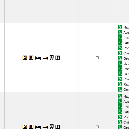
Nap
Ave
For
Lat
Rom
Civ
TI
Gro
Liv
Pis
La 
Chi
Rap
Gen
Nap
Ave
For
Lat
Rom
Civ
TI
Gro