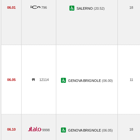
06.01
796
18
SALERNO
(20.52)
06.05
12114
11
GENOVA BRIGNOLE
(06.00)
06.10
18
9998
GENOVA BRIGNOLE
(06.05)