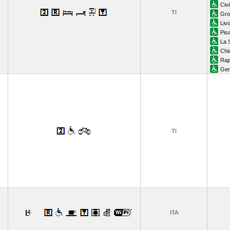
Civ
TI
Gro
Liv
Pis
La 
Chi
Rap
Gen
TI
ITA