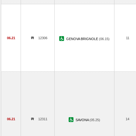
06.21
12306
11
GENOVA BRIGNOLE
(06.15)
06.21
12311
14
SAVONA
(05.25)