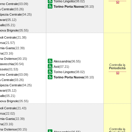
Torino Lingotto
(08.02)
orno Centrale
(03.09)
Torino Porta Nuova
(08.10)
a Centrale
(03.26)
Spezia Centrale
(04.25)
avari
(05.12)
allo
(05.21)
ova Brignole
(05.55)
oli Centrale
(21.38)
rsa
(21.57)
mia-Gaeta
(22.39)
ina
(23.16)
a Ostiense
(00.15)
Alessandria
(06.55)
itavecchia
(00.54)
Controlla la
Asti
(07.21)
Periodicità
sseto
(01.53)
Torino Lingotto
(08.02)
orno Centrale
(03.09)
Torino Porta Nuova
(08.10)
a Centrale
(03.26)
Spezia Centrale
(04.25)
avari
(05.12)
allo
(05.21)
ova Brignole
(05.55)
oli Centrale
(21.43)
rsa
(22.02)
mia-Gaeta
(22.39)
ina
(23.16)
Controlla la
a Ostiense
(00.15)