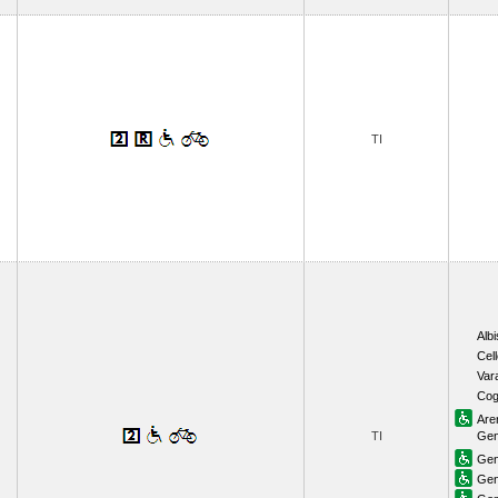
TI
Albi
Cel
Var
Cog
Are
TI
Gen
Gen
Gen