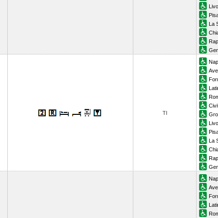
Liv
Pis
La 
Chi
Rap
Gen
Nap
Ave
For
Lat
Rom
Civ
TI
Gro
Liv
Pis
La 
Chi
Rap
Gen
Nap
Ave
For
Lat
Rom