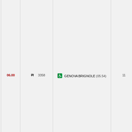
06.00
3358
11
GENOVA BRIGNOLE
(05.54)