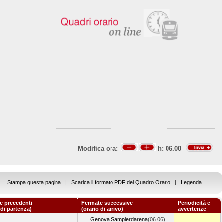
Modifica ora:
h:
06.00
Stampa questa pagina
|
Scarica il formato PDF del Quadro Orario
|
Legenda
e precedenti
Fermate successive
Periodicità e
 di partenza)
(orario di arrivo)
avvertenze
Genova Sampierdarena
(06.06)