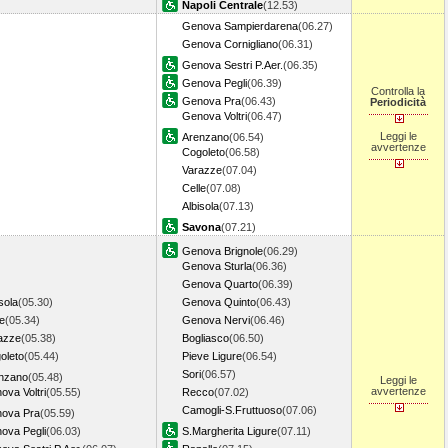
Napoli Centrale
(12.53)
Genova Sampierdarena
(06.27)
Genova Cornigliano
(06.31)
Genova Sestri P.Aer.
(06.35)
Genova Pegli
(06.39)
Controlla la
Genova Pra
(06.43)
Periodicità
Genova Voltri
(06.47)
Leggi le
Arenzano
(06.54)
avvertenze
Cogoleto
(06.58)
Varazze
(07.04)
Celle
(07.08)
Albisola
(07.13)
Savona
(07.21)
Genova Brignole
(06.29)
Genova Sturla
(06.36)
Genova Quarto
(06.39)
sola
(05.30)
Genova Quinto
(06.43)
le
(05.34)
Genova Nervi
(06.46)
azze
(05.38)
Bogliasco
(06.50)
oleto
(05.44)
Pieve Ligure
(06.54)
Sori
(06.57)
nzano
(05.48)
Leggi le
avvertenze
ova Voltri
(05.55)
Recco
(07.02)
Camogli-S.Fruttuoso
(07.06)
ova Pra
(05.59)
ova Pegli
(06.03)
S.Margherita Ligure
(07.11)