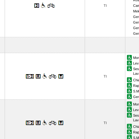
Ros
TI
Cam
Mel
Gen
Gen
Gen
Gen
Mon
Lev
Ses
Lav
TI
Chi
Rap
S.M
Gen
Mon
Lev
Ses
Lav
TI
Chi
Rap
S.M