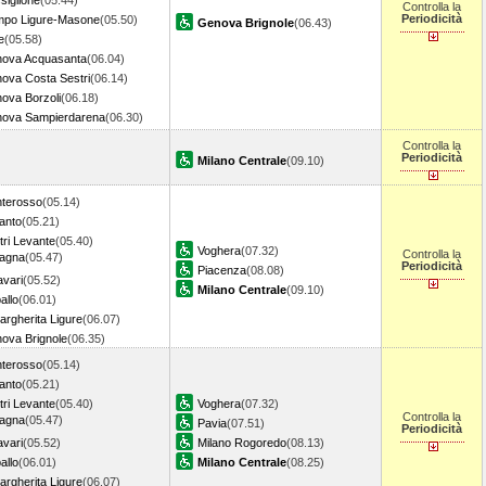
siglione
(05.44)
Controlla la
Periodicità
po Ligure-Masone
(05.50)
Genova Brignole
(06.43)
e
(05.58)
ova Acquasanta
(06.04)
ova Costa Sestri
(06.14)
ova Borzoli
(06.18)
ova Sampierdarena
(06.30)
Controlla la
Periodicità
Milano Centrale
(09.10)
terosso
(05.14)
anto
(05.21)
tri Levante
(05.40)
Voghera
(07.32)
Controlla la
agna
(05.47)
Periodicità
Piacenza
(08.08)
avari
(05.52)
Milano Centrale
(09.10)
allo
(06.01)
argherita Ligure
(06.07)
ova Brignole
(06.35)
terosso
(05.14)
anto
(05.21)
tri Levante
(05.40)
Voghera
(07.32)
Controlla la
agna
(05.47)
Pavia
(07.51)
Periodicità
avari
(05.52)
Milano Rogoredo
(08.13)
allo
(06.01)
Milano Centrale
(08.25)
argherita Ligure
(06.07)