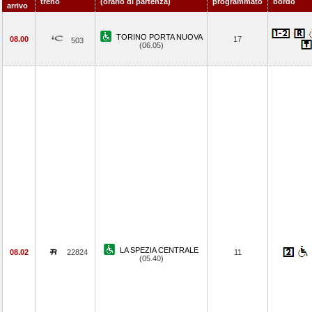
treno
(orario di partenza)
programmato
bordo
arrivo
TORINO PORTA NUOVA
08.00
17
503
(06.05)
LA SPEZIA CENTRALE
08.02
22824
11
(05.40)