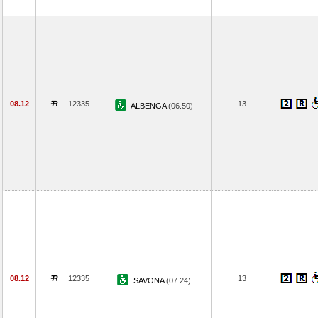
08.12
12335
13
ALBENGA
(06.50)
08.12
12335
13
SAVONA
(07.24)