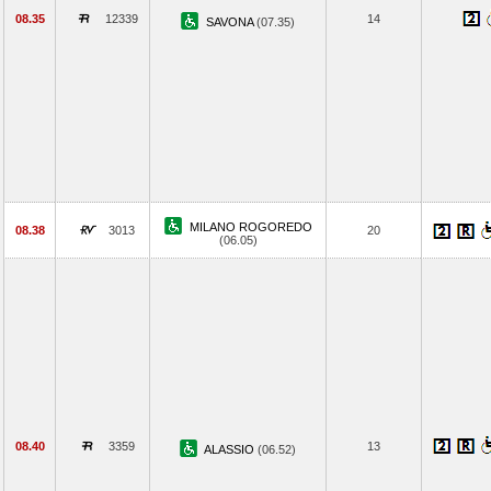
08.35
12339
14
SAVONA
(07.35)
MILANO ROGOREDO
08.38
3013
20
(06.05)
08.40
3359
13
ALASSIO
(06.52)