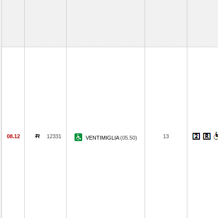
08.12
12331
13
VENTIMIGLIA
(05.50)