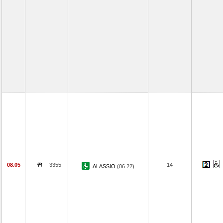
08.05
3355
14
ALASSIO
(06.22)