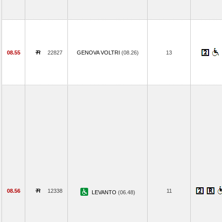
08.55
22827
GENOVA VOLTRI
(08.26)
13
08.56
12338
11
LEVANTO
(06.48)