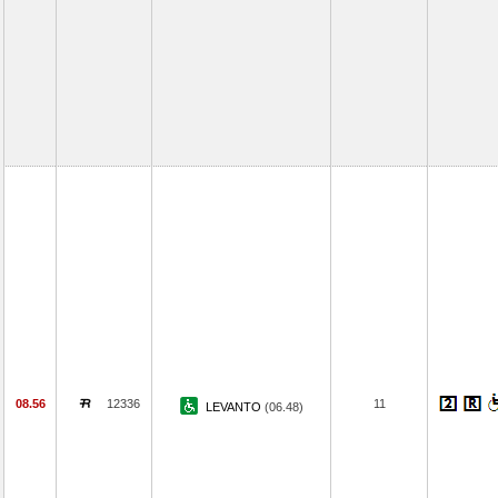
08.56
12336
11
LEVANTO
(06.48)