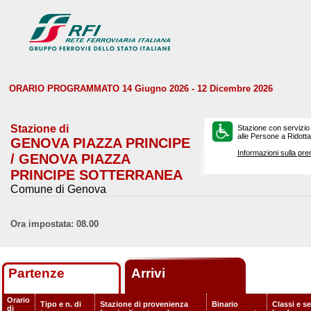
ORARIO PROGRAMMATO 14 Giugno 2026 - 12 Dicembre 2026
Stazione di
Stazione con servizio
alle Persone a Ridotta 
GENOVA PIAZZA PRINCIPE
Informazioni sulla pre
/ GENOVA PIAZZA
PRINCIPE SOTTERRANEA
Comune di Genova
Ora impostata: 08.00
Partenze
Arrivi
Orario
Tipo e n. di
Stazione di provenienza
Binario
Classi e se
di