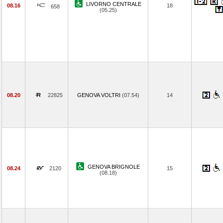
LIVORNO CENTRALE
08.16
18
658
(05.25)
08.20
22825
GENOVA VOLTRI
(07.54)
14
GENOVA BRIGNOLE
08.24
2120
15
(08.18)