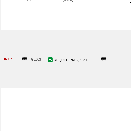
9710
(06.58)
07.07
GE003
ACQUI TERME
(05.20)