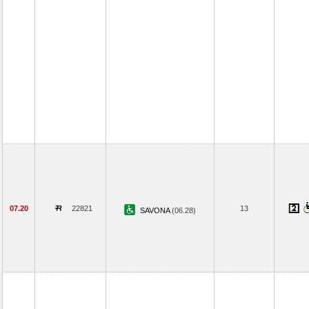
07.20
22821
13
SAVONA
(06.28)