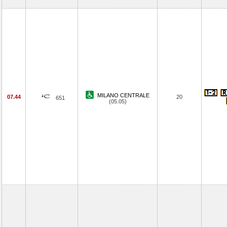
MILANO CENTRALE
07.44
20
651
(05.05)