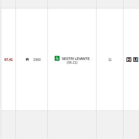
SESTRI LEVANTE
07.41
3360
11
(06.21)