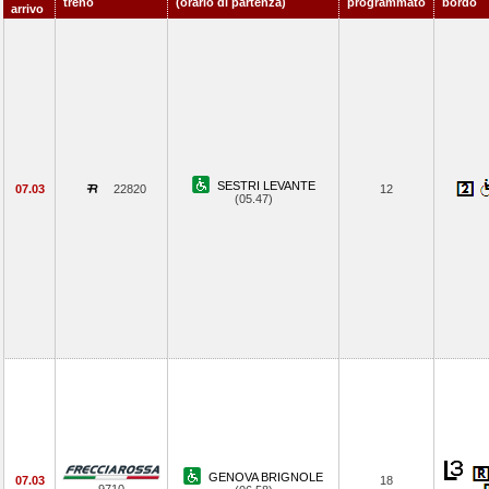
treno
(orario di partenza)
programmato
bordo
arrivo
SESTRI LEVANTE
07.03
22820
12
(05.47)
GENOVA BRIGNOLE
07.03
18