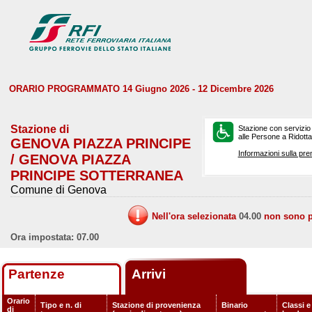
ORARIO PROGRAMMATO 14 Giugno 2026 - 12 Dicembre 2026
Stazione di
Stazione con servizio
alle Persone a Ridotta 
GENOVA PIAZZA PRINCIPE
Informazioni sulla pre
/ GENOVA PIAZZA
PRINCIPE SOTTERRANEA
Comune di Genova
Nell'ora selezionata
04.00
non sono pr
Ora impostata: 07.00
Partenze
Arrivi
Orario
Tipo e n. di
Stazione di provenienza
Binario
Classi e
di