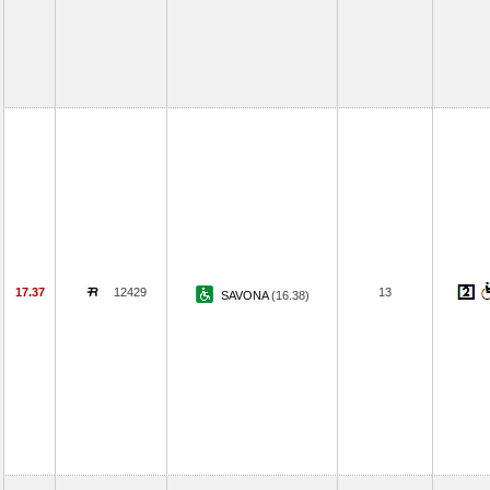
17.37
12429
13
SAVONA
(16.38)