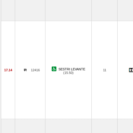
SESTRI LEVANTE
17.14
12416
11
(15.50)