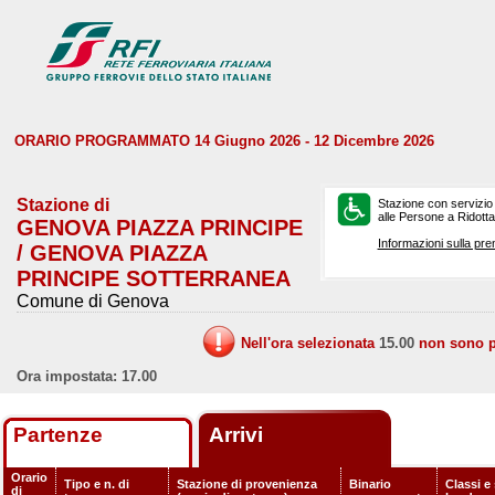
ORARIO PROGRAMMATO 14 Giugno 2026 - 12 Dicembre 2026
Stazione di
Stazione con servizio
alle Persone a Ridotta 
GENOVA PIAZZA PRINCIPE
Informazioni sulla pre
/ GENOVA PIAZZA
PRINCIPE SOTTERRANEA
Comune di Genova
Nell'ora selezionata
15.00
non sono pr
Ora impostata: 17.00
Partenze
Arrivi
Orario
Tipo e n. di
Stazione di provenienza
Binario
Classi e 
di