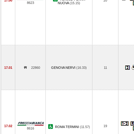
17.00
20
8623
NUOVA
(15.15)
17.01
22860
GENOVA NERVI
(16.33)
11
17.02
19
ROMA TERMINI
(11.57)
8616