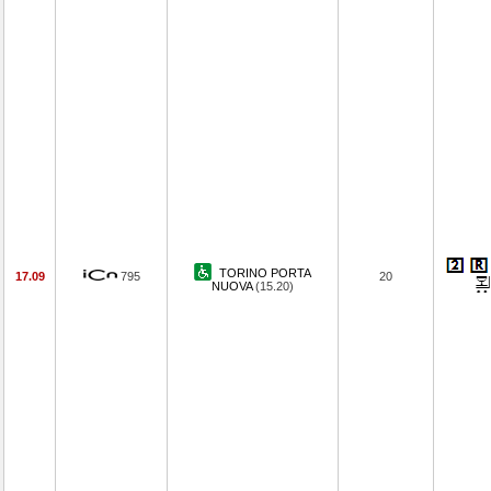
TORINO PORTA
17.09
795
20
NUOVA
(15.20)