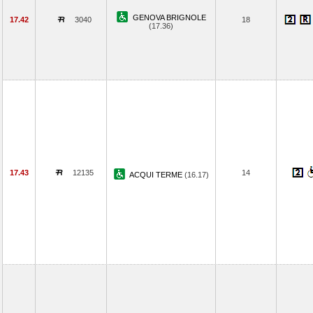
GENOVA BRIGNOLE
17.42
3040
18
(17.36)
17.43
12135
14
ACQUI TERME
(16.17)