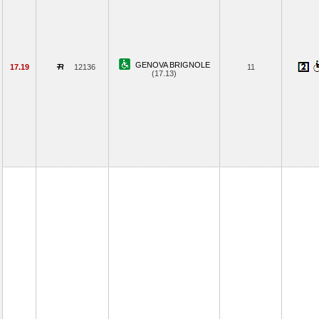
GENOVA BRIGNOLE
17.19
12136
11
(17.13)