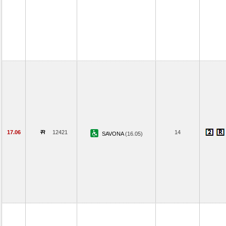
17.06
12421
14
SAVONA
(16.05)