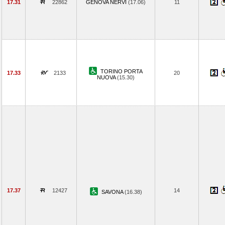
17.31
22862
GENOVA NERVI
(17.06)
11
TORINO PORTA
17.33
2133
20
NUOVA
(15.30)
17.37
12427
14
SAVONA
(16.38)