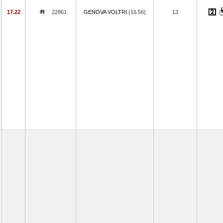
17.22
22861
GENOVA VOLTRI
(16.56)
13