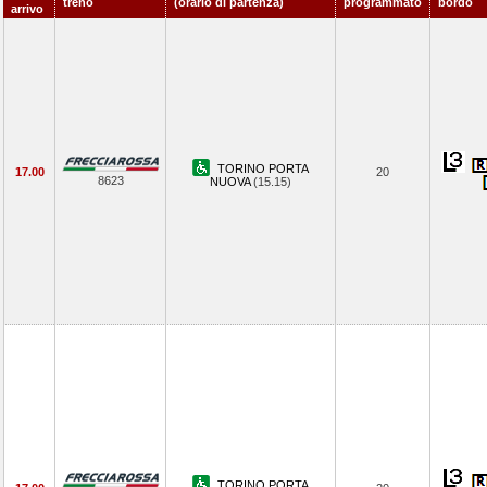
treno
(orario di partenza)
programmato
bordo
arrivo
TORINO PORTA
17.00
20
8623
NUOVA
(15.15)
TORINO PORTA