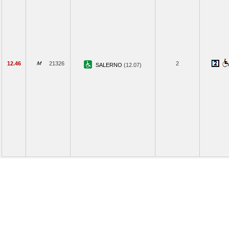
12.46
21326
2
SALERNO
(12.07)