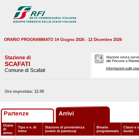
ORARIO PROGRAMMATO 14 Giugno 2026 - 12 Dicembre 2026
Stazione di
Stazione senza serviz
alle Persone a Ridotta 
SCAFATI
Informazioni sulle staz
Comune di Scafati
Ora impostata: 12.00
Partenze
Arrivi
Orario
Tipo e n. di
Stazione di provenienza
Binario
Classi e s
di
treno
(orario di partenza)
programmato
bordo
arrivo