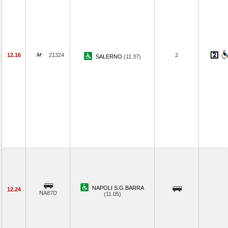
12.16
21324
2
SALERNO
(11.37)
NAPOLI S.G.BARRA
12.24
NA87D
(11.05)