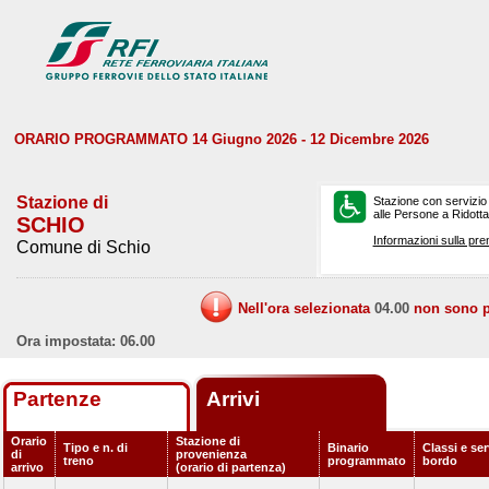
ORARIO PROGRAMMATO 14 Giugno 2026 - 12 Dicembre 2026
Stazione di
Stazione con servizio
alle Persone a Ridotta 
SCHIO
Informazioni sulla pre
Comune di Schio
Nell'ora selezionata
04.00
non sono pr
Ora impostata: 06.00
Partenze
Arrivi
Orario
Stazione di
Tipo e n. di
Binario
Classi e ser
di
provenienza
treno
programmato
bordo
arrivo
(orario di partenza)